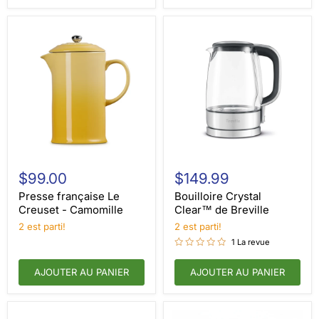
Presse
Bouilloire
française
Crystal
$99.00
$149.99
Le
Clear™
Creuset
de
Presse française Le
Bouilloire Crystal
-
Breville
Creuset - Camomille
Clear™ de Breville
Camomille
2 est parti!
2 est parti!
1 La revue
AJOUTER AU PANIER
AJOUTER AU PANIER