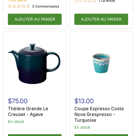
1 La revue
3 Commentaires
AJOUTER AU PANIER
AJOUTER AU PANIER
Théière
Coupe
Grande
Espresso
$75.00
$13.00
Le
Costa
Creuset
Nova
Théière Grande Le
Coupe Espresso Costa
-
Grespresso
Creuset - Agave
Nova Grespresso -
Agave
-
Turquoise
En stock
Turquoise
en stock