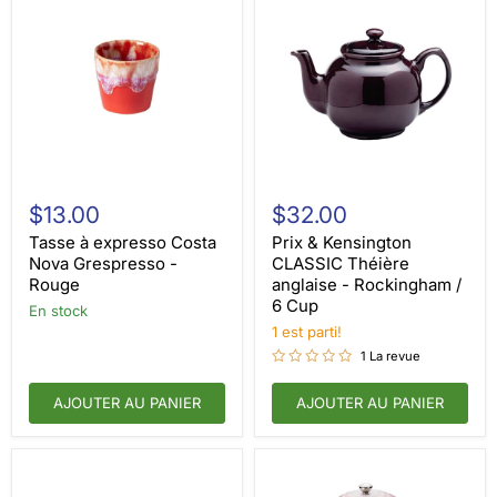
Tasse
Prix
à
&
$13.00
$32.00
expresso
Kensington
Costa
CLASSIC
Tasse à expresso Costa
Prix & Kensington
Nova
Théière
Nova Grespresso -
CLASSIC Théière
Grespresso
anglaise
Rouge
anglaise - Rockingham /
-
-
6 Cup
Rouge
en stock
Rockingham
/
1 est parti!
6
1 La revue
Cup
AJOUTER AU PANIER
AJOUTER AU PANIER