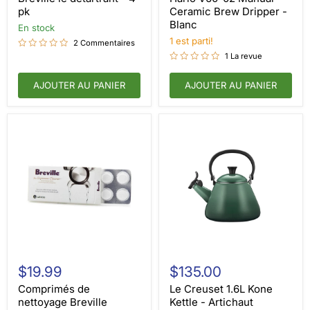
4
Ceramic
pk
Ceramic Brew Dripper -
pk
Brew
Blanc
en stock
Dripper
-
1 est parti!
2 Commentaires
Blanc
1 La revue
AJOUTER AU PANIER
AJOUTER AU PANIER
Comprimés
Le
de
Creuset
$19.99
$135.00
nettoyage
1.6L
Breville
Kone
Comprimés de
Le Creuset 1.6L Kone
Espresso
Kettle
nettoyage Breville
Kettle - Artichaut
-