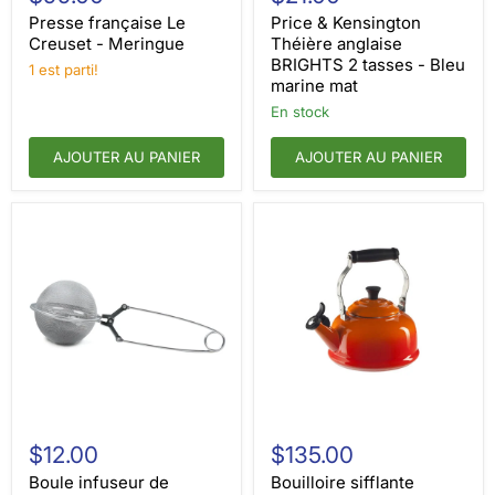
Le
Kensington
Creuset
Théière
Presse française Le
Price & Kensington
-
anglaise
Creuset - Meringue
Théière anglaise
Meringue
BRIGHTS
BRIGHTS 2 tasses - Bleu
1 est parti!
2
marine mat
tasses
-
en stock
Bleu
marine
AJOUTER AU PANIER
AJOUTER AU PANIER
mat
Boule
Bouilloire
infuseur
sifflante
$12.00
$135.00
de
classique
printemps
Le
Boule infuseur de
Bouilloire sifflante