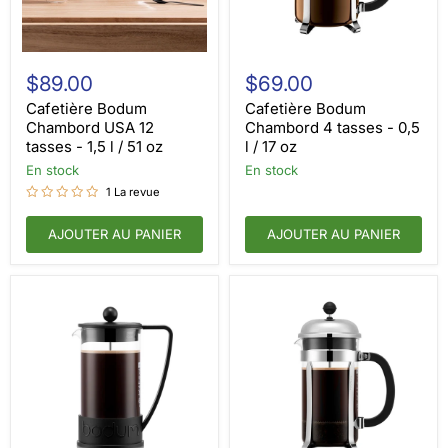
Cafetière
Cafetière
Bodum
Bodum
$89.00
$69.00
Chambord
Chambord
USA
4
Cafetière Bodum
Cafetière Bodum
12
tasses
Chambord USA 12
Chambord 4 tasses - 0,5
tasses
-
tasses - 1,5 l / 51 oz
l / 17 oz
-
0,5
1,5
en stock
l
en stock
l
/
1 La revue
/
17
51
oz
oz
AJOUTER AU PANIER
AJOUTER AU PANIER