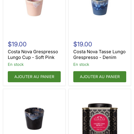
Costa
Costa
Nova
Nova
$19.00
$19.00
Grespresso
Tasse
Lungo
Lungo
Costa Nova Grespresso
Costa Nova Tasse Lungo
Cup
Grespresso
Lungo Cup - Soft Pink
Grespresso - Denim
-
-
en stock
en stock
Soft
Denim
Pink
AJOUTER AU PANIER
AJOUTER AU PANIER