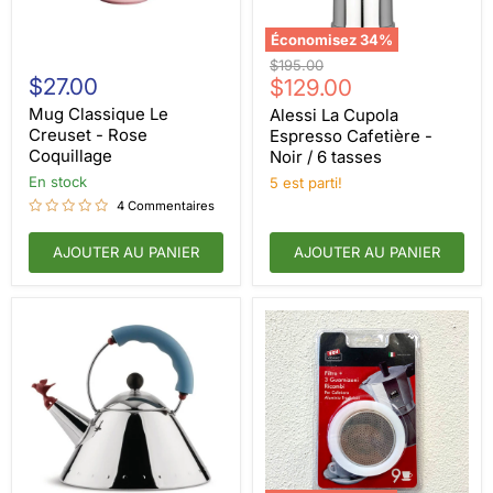
Économisez
34
%
Mug
Alessi
Prix
$195.00
Classique
La
$27.00
Prix
d'origine
$129.00
Le
Cupola
actuel
Creuset
Espresso
Mug Classique Le
Alessi La Cupola
-
Cafetière
Creuset - Rose
Espresso Cafetière -
Rose
-
Coquillage
Noir / 6 tasses
Coquillage
Noir
en stock
/
5 est parti!
6
4 Commentaires
tasses
AJOUTER AU PANIER
AJOUTER AU PANIER