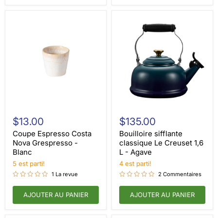
Coupe
Bouilloire
Espresso
sifflante
$13.00
$135.00
Costa
classique
Nova
Le
Coupe Espresso Costa
Bouilloire sifflante
Grespresso
Creuset
Nova Grespresso -
classique Le Creuset 1,6
-
1,6
Blanc
L - Agave
Blanc
L
5 est parti!
-
4 est parti!
Agave
1 La revue
2 Commentaires
AJOUTER AU PANIER
AJOUTER AU PANIER