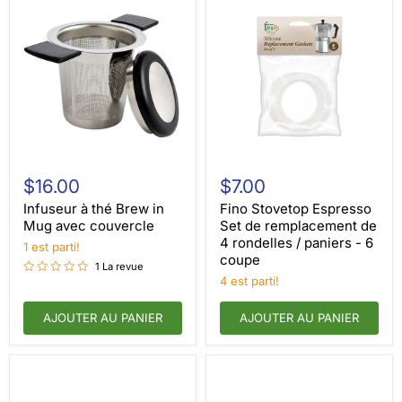
Infuseur
Fino
à
Stovetop
$16.00
$7.00
thé
Espresso
Brew
Set
Infuseur à thé Brew in
Fino Stovetop Espresso
in
de
Mug avec couvercle
Set de remplacement de
Mug
remplacement
4 rondelles / paniers - 6
1 est parti!
avec
de
coupe
couvercle
4
1 La revue
rondelles
4 est parti!
/
paniers
AJOUTER AU PANIER
AJOUTER AU PANIER
-
6
coupe