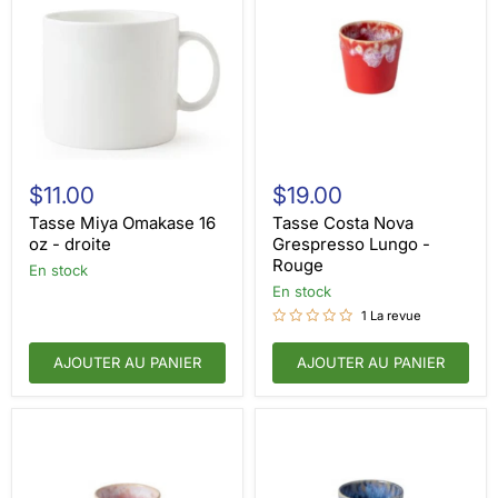
Tasse
Tasse
Miya
Costa
$11.00
$19.00
Omakase
Nova
16
Grespresso
Tasse Miya Omakase 16
Tasse Costa Nova
oz
Lungo
oz - droite
Grespresso Lungo -
-
-
Rouge
en stock
droite
Rouge
en stock
1 La revue
AJOUTER AU PANIER
AJOUTER AU PANIER