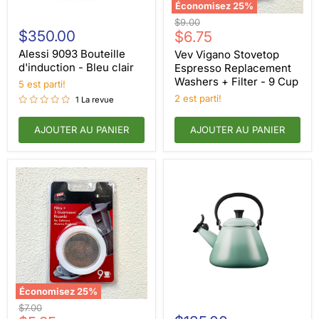
Économisez
25
%
Alessi
Vev
Prix
$9.00
9093
Vigano
$350.00
Prix
d'origine
$6.75
Bouteille
Stovetop
actuel
d'induction
Espresso
Alessi 9093 Bouteille
Vev Vigano Stovetop
-
Replacement
d'induction - Bleu clair
Espresso Replacement
Bleu
Washers
Washers + Filter - 9 Cup
5 est parti!
clair
+
Filter
2 est parti!
1 La revue
-
9
AJOUTER AU PANIER
AJOUTER AU PANIER
Cup
Économisez
25
%
Vev
Le
Prix
$7.00
Vigano
Creuset
d'origine