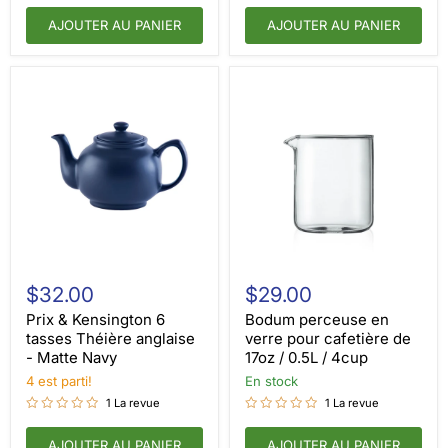
Meringue
AJOUTER AU PANIER
AJOUTER AU PANIER
Prix
Bodum
&
perceuse
$32.00
$29.00
Kensington
en
6
verre
Prix & Kensington 6
Bodum perceuse en
tasses
pour
tasses Théière anglaise
verre pour cafetière de
Théière
cafetière
- Matte Navy
17oz / 0.5L / 4cup
anglaise
de
-
4 est parti!
17oz
en stock
Matte
/
1 La revue
1 La revue
Navy
0.5L
/
AJOUTER AU PANIER
4cup
AJOUTER AU PANIER