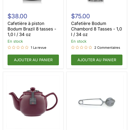
Cafetière
Cafetière
à
Bodum
$38.00
$75.00
piston
Chambord
Bodum
8
Cafetière à piston
Cafetière Bodum
Brazil
Tasses
Bodum Brazil 8 tasses -
Chambord 8 Tasses - 1,0
8
-
1,0 l / 34 oz
l / 34 oz
tasses
1,0
-
en stock
l
en stock
1,0
/
1 La revue
2 Commentaires
l
34
/
oz
34
AJOUTER AU PANIER
AJOUTER AU PANIER
oz