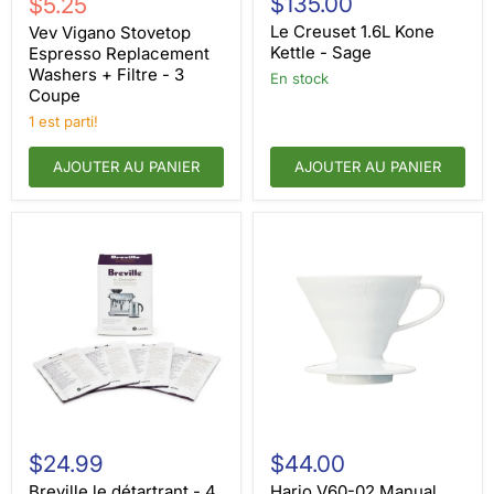
Prix
$135.00
$5.25
Stovetop
1.6L
actuel
Espresso
Kone
Le Creuset 1.6L Kone
Vev Vigano Stovetop
Replacement
Kettle
Kettle - Sage
Espresso Replacement
Washers
-
Washers + Filtre - 3
en stock
+
Sage
Coupe
Filtre
-
1 est parti!
3
Coupe
AJOUTER AU PANIER
AJOUTER AU PANIER
Breville
Hario
le
V60-
$24.99
$44.00
détartrant
02
-
Manual
Breville le détartrant - 4
Hario V60-02 Manual