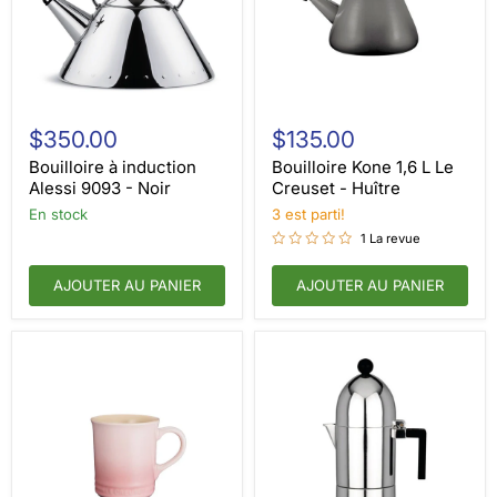
Bouilloire
Bouilloire
à
Kone
$350.00
$135.00
induction
1,6
Alessi
L
Bouilloire à induction
Bouilloire Kone 1,6 L Le
9093
Le
Alessi 9093 - Noir
Creuset - Huître
-
Creuset
en stock
3 est parti!
Noir
-
Huître
1 La revue
AJOUTER AU PANIER
AJOUTER AU PANIER