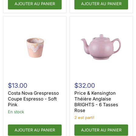
AJOUTER AU PANIER
AJOUTER AU PANIER
Costa
Price
Nova
&
$13.00
$32.00
Grespresso
Kensington
Coupe
Théière
Costa Nova Grespresso
Price & Kensington
Espresso
Anglaise
Coupe Espresso - Soft
Théière Anglaise
-
BRIGHTS
Pink
BRIGHTS - 6 Tasses
Soft
-
Rose
Pink
en stock
6
Tasses
2 est parti!
Rose
AJOUTER AU PANIER
AJOUTER AU PANIER