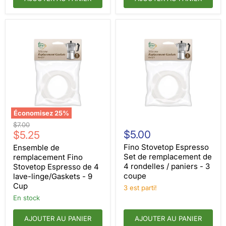
Économisez
25
%
Ensemble
Fino
Prix
$7.00
de
Stovetop
Prix
$5.00
d'origine
$5.25
remplacement
Espresso
actuel
Fino
Set
Fino Stovetop Espresso
Ensemble de
Stovetop
de
Set de remplacement de
remplacement Fino
Espresso
remplacement
4 rondelles / paniers - 3
Stovetop Espresso de 4
de
de
coupe
lave-linge/Gaskets - 9
4
4
Cup
lave-
rondelles
3 est parti!
linge/Gaskets
/
en stock
-
paniers
9
-
Cup
AJOUTER AU PANIER
3
AJOUTER AU PANIER