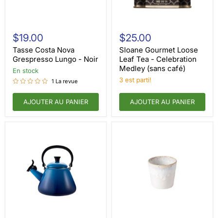
Tasse
Sloane
Costa
Gourmet
$19.00
$25.00
Nova
Loose
Grespresso
Leaf
Tasse Costa Nova
Sloane Gourmet Loose
Lungo
Tea
Grespresso Lungo - Noir
Leaf Tea - Celebration
-
-
Medley (sans café)
en stock
Noir
Celebration
Medley
3 est parti!
1 La revue
(sans
café)
AJOUTER AU PANIER
AJOUTER AU PANIER