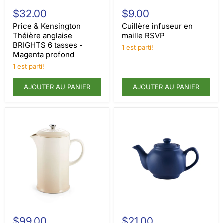
Price
Cuillère
&
infuseur
$32.00
$9.00
Kensington
en
Théière
maille
Price & Kensington
Cuillère infuseur en
anglaise
RSVP
Théière anglaise
maille RSVP
BRIGHTS
BRIGHTS 6 tasses -
1 est parti!
6
Magenta profond
tasses
-
1 est parti!
Magenta
profond
AJOUTER AU PANIER
AJOUTER AU PANIER
Presse
Price
française
&
$99.00
$21.00