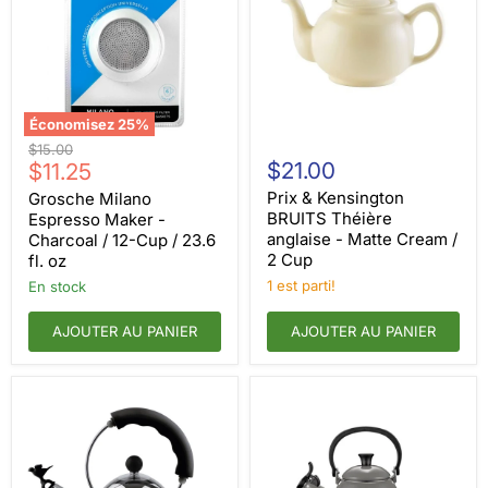
Économisez
25
%
Grosche
Prix
Prix
$15.00
Milano
&
Prix
$21.00
d'origine
$11.25
Espresso
Kensington
actuel
Maker
BRUITS
Prix & Kensington
Grosche Milano
-
Théière
BRUITS Théière
Espresso Maker -
Charcoal
anglaise
anglaise - Matte Cream /
Charcoal / 12-Cup / 23.6
/
-
2 Cup
fl. oz
12-
Matte
Cup
Cream
1 est parti!
en stock
/
/
23.6
2
AJOUTER AU PANIER
AJOUTER AU PANIER
fl.
Cup
oz