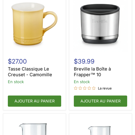
Tasse
Breville
Classique
la
$27.00
$39.99
Le
Boîte
Creuset
à
Tasse Classique Le
Breville la Boîte à
-
Frapper™
Creuset - Camomille
Frapper™ 10
Camomille
10
en stock
en stock
La revue
AJOUTER AU PANIER
AJOUTER AU PANIER