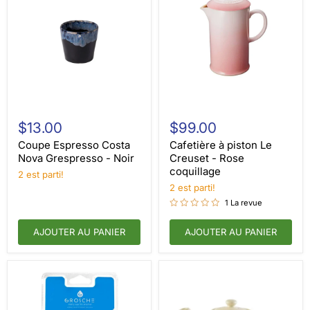
Coupe
Cafetière
Espresso
à
$13.00
$99.00
Costa
piston
Nova
Le
Coupe Espresso Costa
Cafetière à piston Le
Grespresso
Creuset
Nova Grespresso - Noir
Creuset - Rose
-
-
coquillage
2 est parti!
Noir
Rose
coquillage
2 est parti!
1 La revue
AJOUTER AU PANIER
AJOUTER AU PANIER