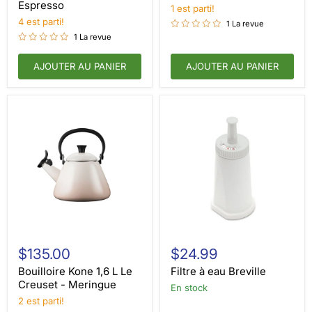
Espresso
1 est parti!
Artichaut
4 est parti!
1 La revue
1 La revue
AJOUTER AU PANIER
AJOUTER AU PANIER
Bouilloire
Filtre
Kone
à
$135.00
$24.99
1,6
eau
L
Breville
Bouilloire Kone 1,6 L Le
Filtre à eau Breville
Le
Creuset - Meringue
en stock
Creuset
2 est parti!
-