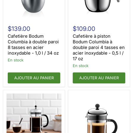
Cafetière
Cafetière
Bodum
à
$139.00
$109.00
Columbia
piston
à
Bodum
Cafetière Bodum
Cafetière à piston
double
Columbia
Columbia à double paroi
Bodum Columbia à
paroi
à
8 tasses en acier
double paroi 4 tasses en
8
double
inoxydable - 1,0 l / 34 oz
acier inoxydable - 0,5 l /
tasses
paroi
17 oz
en
4
en stock
acier
tasses
en stock
inoxydable
en
-
acier
AJOUTER AU PANIER
AJOUTER AU PANIER
1,0
inoxydable
l
-
/
0,5
34
l
oz
/
17
oz