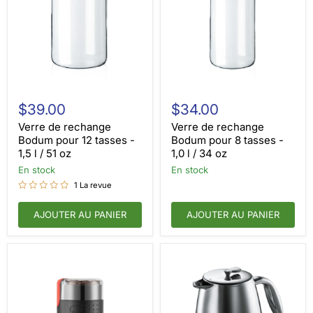
Verre
Verre
de
de
$39.00
$34.00
rechange
rechange
Bodum
Bodum
Verre de rechange
Verre de rechange
pour
pour
Bodum pour 12 tasses -
Bodum pour 8 tasses -
12
8
1,5 l / 51 oz
1,0 l / 34 oz
tasses
tasses
-
en stock
-
en stock
1,5
1,0
1 La revue
l
l
/
/
51
AJOUTER AU PANIER
34
AJOUTER AU PANIER
oz
oz