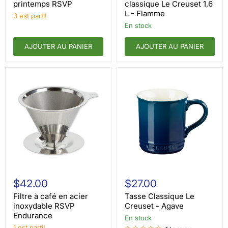
RSVP
Creuset
printemps RSVP
classique Le Creuset 1,6
1,6
L - Flamme
3 est parti!
L
-
en stock
Flamme
AJOUTER AU PANIER
AJOUTER AU PANIER
Filtre
Tasse
à
Classique
$42.00
$27.00
café
Le
en
Creuset
Filtre à café en acier
Tasse Classique Le
acier
-
inoxydable RSVP
Creuset - Agave
inoxydable
Agave
Endurance
en stock
RSVP
Endurance
1 est parti!