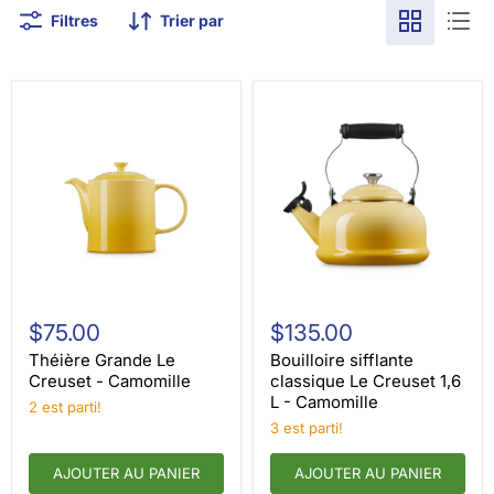
Filtres
Trier par
Théière
Bouilloire
Grande
sifflante
$75.00
$135.00
Le
classique
Creuset
Le
Théière Grande Le
Bouilloire sifflante
-
Creuset
Creuset - Camomille
classique Le Creuset 1,6
Camomille
1,6
L - Camomille
2 est parti!
L
-
3 est parti!
Camomille
AJOUTER AU PANIER
AJOUTER AU PANIER