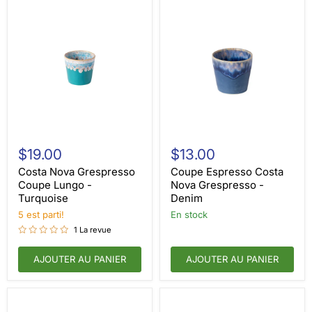
Costa
Coupe
Nova
Espresso
$19.00
$13.00
Grespresso
Costa
Coupe
Nova
Costa Nova Grespresso
Coupe Espresso Costa
Lungo
Grespresso
Coupe Lungo -
Nova Grespresso -
-
-
Turquoise
Denim
Turquoise
Denim
5 est parti!
en stock
1 La revue
AJOUTER AU PANIER
AJOUTER AU PANIER