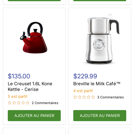
coupe
Le
Breville
Creuset
le
$135.00
$229.99
1.6L
Milk
Kone
Café™
Le Creuset 1.6L Kone
Breville le Milk Café™
Kettle
Kettle - Cerise
4 est parti!
-
5 est parti!
Cerise
3 Commentaires
2 Commentaires
AJOUTER AU PANIER
AJOUTER AU PANIER