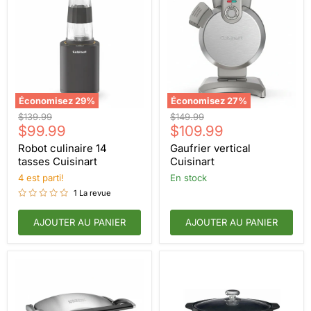
Économisez
29
%
Économisez
27
%
Robot
Gaufrier
Prix
Prix
$139.99
$149.99
culinaire
vertical
Prix
Prix
d'origine
$99.99
d'origine
$109.99
14
Cuisinart
actuel
actuel
tasses
Robot culinaire 14
Gaufrier vertical
Cuisinart
tasses Cuisinart
Cuisinart
4 est parti!
en stock
1 La revue
AJOUTER AU PANIER
AJOUTER AU PANIER