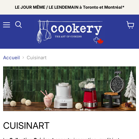
LE JOUR MÊME / LE LENDEMAIN à Toronto et Montréal*
Menu
Voir
Rechercher
le
panier
Accueil
Cuisinart
CUISINART