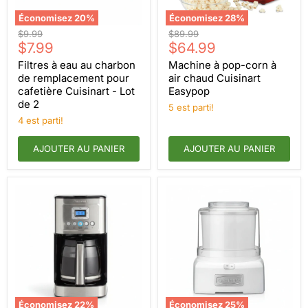
Économisez
20
%
Économisez
28
%
Filtres
Machine
Prix
Prix
$9.99
$89.99
à
à
Prix
Prix
d'origine
$7.99
d'origine
$64.99
eau
pop-
actuel
actuel
au
corn
Filtres à eau au charbon
Machine à pop-corn à
charbon
à
de remplacement pour
air chaud Cuisinart
de
air
cafetière Cuisinart - Lot
Easypop
remplacement
chaud
de 2
pour
Cuisinart
5 est parti!
cafetière
Easypop
4 est parti!
Cuisinart
-
AJOUTER AU PANIER
AJOUTER AU PANIER
Lot
de
2
Économisez
22
%
Économisez
25
%