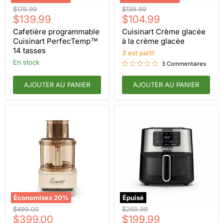
Cafetière
Cuisinart
Prix
Prix
$179.99
$139.99
programmable
Crème
Prix
Prix
d'origine
$139.99
d'origine
$104.99
Cuisinart
glacée
actuel
actuel
PerfecTemp™
à
Cafetière programmable
Cuisinart Crème glacée
14
la
Cuisinart PerfecTemp™
à la crème glacée
tasses
crème
14 tasses
3 est parti!
glacée
en stock
3 Commentaires
AJOUTER AU PANIER
AJOUTER AU PANIER
Économisez
20
%
Épuisé
Robot
Friteuse
Prix
Prix
$499.00
$269.99
culinaire
à
Prix
Prix
d'origine
$399.00
d'origine
$199.99
Cuisinart
Air