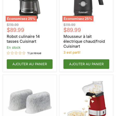
Économisez
25
%
Économisez
25
%
Robot
Mousseur
Prix
Prix
$119.99
$119.99
culinaire
à
Prix
Prix
d'origine
$89.99
d'origine
$89.99
14
lait
actuel
actuel
tasses
électrique
Robot culinaire 14
Mousseur à lait
Cuisinart
chaud/froid
tasses Cuisinart
électrique chaud/froid
Cuisinart
Cuisinart
en stock
3 est parti!
1 La revue
AJOUTER AU PANIER
AJOUTER AU PANIER