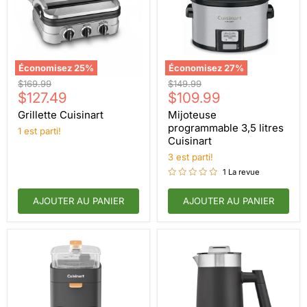
Économisez
25
%
Économisez
27
%
Grillette
Mijoteuse
Prix
Prix
$169.99
$149.99
Cuisinart
programmable
Prix
Prix
d'origine
$127.49
d'origine
$109.99
3,5
actuel
actuel
litres
Grillette Cuisinart
Mijoteuse
Cuisinart
programmable 3,5 litres
1 est parti!
Cuisinart
3 est parti!
1 La revue
AJOUTER AU PANIER
AJOUTER AU PANIER