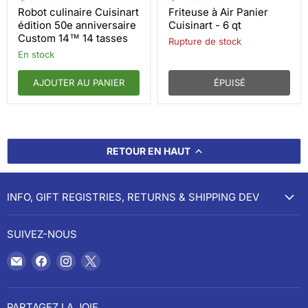
actuel
actuel
édition
Panier
Robot culinaire Cuisinart
Friteuse à Air Panier
50e
Cuisinart
édition 50e anniversaire
Cuisinart - 6 qt
anniversaire
-
Custom 14™ 14 tasses
Rupture de stock
Custom
6
14™
qt
en stock
14
tasses
AJOUTER AU PANIER
ÉPUISÉ
RETOUR EN HAUT
INFO, GIFT REGISTRIES, RETURNS & SHIPPING DEV
SUIVEZ-NOUS
Email
Trouvez-
Trouvez-
Trouvez-
Cookery
nous
nous
nous
sur
sur
sur
Facebook
Instagram
X
PARTAGEZ LA JOIE