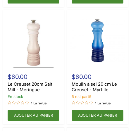
Le
Moulin
Creuset
à
$60.00
$60.00
20cm
sel
Salt
20
Le Creuset 20cm Salt
Moulin à sel 20 cm Le
Mill
cm
Mill - Meringue
Creuset - Myrtille
-
Le
en stock
5 est parti!
Meringue
Creuset
-
1 La revue
1 La revue
Myrtille
AJOUTER AU PANIER
AJOUTER AU PANIER