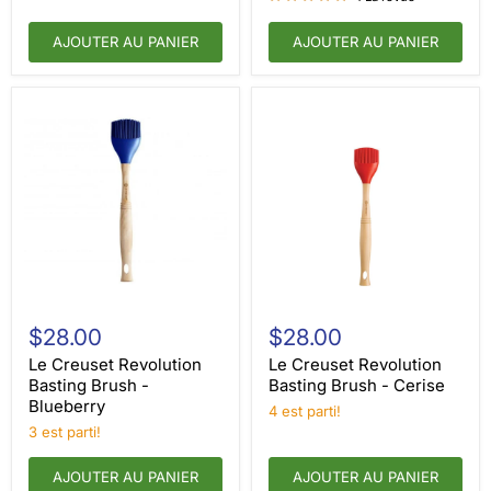
AJOUTER AU PANIER
AJOUTER AU PANIER
Le
Le
Creuset
Creuset
$28.00
$28.00
Revolution
Revolution
Basting
Basting
Le Creuset Revolution
Le Creuset Revolution
Brush
Brush
Basting Brush -
Basting Brush - Cerise
-
-
Blueberry
4 est parti!
Blueberry
Cerise
3 est parti!
AJOUTER AU PANIER
AJOUTER AU PANIER