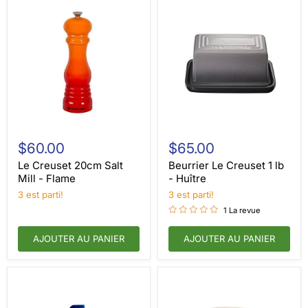
Le
Beurrier
Creuset
Le
$60.00
$65.00
20cm
Creuset
Salt
1
Le Creuset 20cm Salt
Beurrier Le Creuset 1 lb
Mill
lb
Mill - Flame
- Huître
-
-
3 est parti!
3 est parti!
Flame
Huître
1 La revue
AJOUTER AU PANIER
AJOUTER AU PANIER