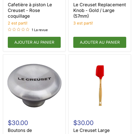
Le
Knob
Cafetière à piston Le
Le Creuset Replacement
Creuset
-
Creuset - Rose
Knob - Gold / Large
-
Gold
coquillage
(57mm)
Rose
/
coquillage
2 est parti!
Large
3 est parti!
(57mm)
1 La revue
AJOUTER AU PANIER
AJOUTER AU PANIER
Boutons
Le
de
Creuset
$30.00
$30.00
remplacement
Large
Le
Revolution
Boutons de
Le Creuset Large