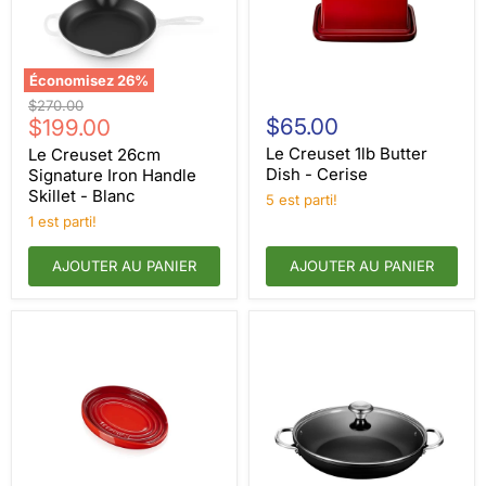
Économisez
26
%
Le
Le
Prix
$270.00
Creuset
Creuset
Prix
$65.00
d'origine
$199.00
26cm
1lb
actuel
Signature
Butter
Le Creuset 1lb Butter
Le Creuset 26cm
Iron
Dish
Dish - Cerise
Signature Iron Handle
Handle
-
Skillet - Blanc
5 est parti!
Skillet
Cerise
-
1 est parti!
Blanc
AJOUTER AU PANIER
AJOUTER AU PANIER