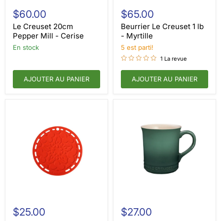
Le
Beurrier
Creuset
Le
$60.00
$65.00
20cm
Creuset
Pepper
1
Le Creuset 20cm
Beurrier Le Creuset 1 lb
Mill
lb
Pepper Mill - Cerise
- Myrtille
-
-
en stock
5 est parti!
Cerise
Myrtille
1 La revue
AJOUTER AU PANIER
AJOUTER AU PANIER
Le
Le
Creuset
Creuset
$25.00
$27.00
Français
Classic