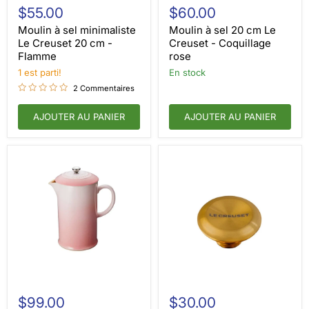
à
à
$55.00
$60.00
sel
sel
minimaliste
20
Moulin à sel minimaliste
Moulin à sel 20 cm Le
Le
cm
Le Creuset 20 cm -
Creuset - Coquillage
Creuset
Le
Flamme
rose
20
Creuset
cm
1 est parti!
-
en stock
-
Coquillage
2 Commentaires
Flamme
rose
AJOUTER AU PANIER
AJOUTER AU PANIER
Cafetière
Le
à
Creuset
$99.00
$30.00
piston
Replacement