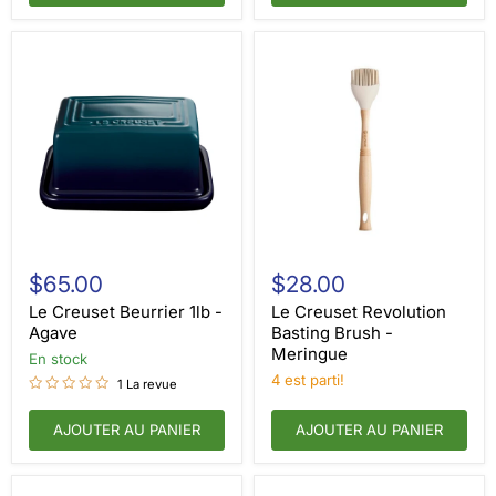
Le
Le
Creuset
Creuset
$65.00
$28.00
Beurrier
Revolution
1lb
Basting
Le Creuset Beurrier 1lb -
Le Creuset Revolution
-
Brush
Agave
Basting Brush -
Agave
-
Meringue
En stock
Meringue
4 est parti!
1 La revue
AJOUTER AU PANIER
AJOUTER AU PANIER