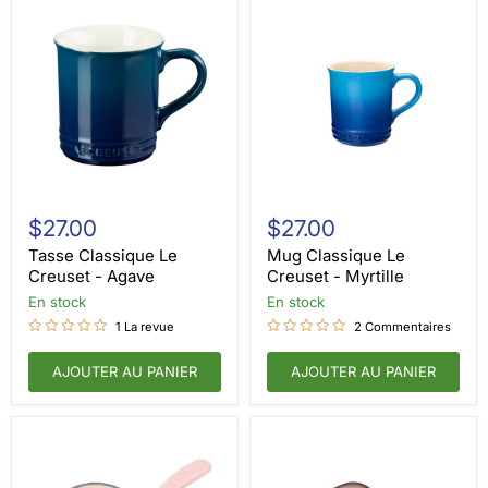
Tasse
Mug
Classique
Classique
$27.00
$27.00
Le
Le
Creuset
Creuset
Tasse Classique Le
Mug Classique Le
-
-
Creuset - Agave
Creuset - Myrtille
Agave
Myrtille
en stock
en stock
1 La revue
2 Commentaires
AJOUTER AU PANIER
AJOUTER AU PANIER