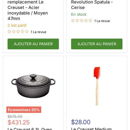
Creuset
Spatula
remplacement Le
Revolution Spatula -
-
-
Creuset - Acier
Cerise
Acier
Cerise
inoxydable / Moyen
inoxydable
en stock
47mm
/
1 La revue
Moyen
2 est parti!
47mm
1 La revue
AJOUTER AU PANIER
AJOUTER AU PANIER
Économisez
25
%
Le
Le
Prix
$575.00
Creuset
Creuset
Prix
$28.00
d'origine
$431.25
6.3L
Medium
actuel
Oven
Revolution
Le Creuset Medium
Le Creuset 6.3L Oven