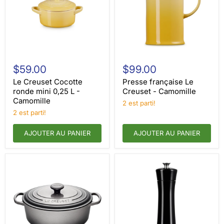
Le
Presse
Creuset
française
$59.00
$99.00
Cocotte
Le
ronde
Creuset
Le Creuset Cocotte
Presse française Le
mini
-
ronde mini 0,25 L -
Creuset - Camomille
0,25
Camomille
Camomille
2 est parti!
L
-
2 est parti!
Camomille
AJOUTER AU PANIER
AJOUTER AU PANIER