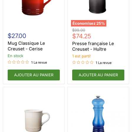
Économisez
25
%
Mug
Presse
Prix
$99.00
Classique
française
$27.00
Prix
d'origine
$74.25
Le
Le
actuel
Creuset
Creuset
Mug Classique Le
Presse française Le
-
-
Creuset - Cerise
Creuset - Huître
Cerise
Huître
en stock
1 est parti!
1 La revue
1 La revue
AJOUTER AU PANIER
AJOUTER AU PANIER