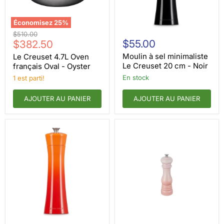
Économisez
25
%
Le
Moulin
Prix
$510.00
Creuset
à
Prix
$55.00
d'origine
$382.50
4.7L
sel
actuel
Oven
minimaliste
Moulin à sel minimaliste
Le Creuset 4.7L Oven
français
Le
Le Creuset 20 cm - Noir
français Oval - Oyster
Oval
Creuset
en stock
1 est parti!
-
20
Oyster
cm
-
AJOUTER AU PANIER
AJOUTER AU PANIER
Noir
Moulin
Moulin