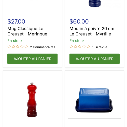
Mug
Moulin
Classique
à
$27.00
$60.00
Le
poivre
Creuset
20
Mug Classique Le
Moulin à poivre 20 cm
-
cm
Creuset - Meringue
Le Creuset - Myrtille
Meringue
Le
en stock
en stock
Creuset
-
2 Commentaires
1 La revue
Myrtille
AJOUTER AU PANIER
AJOUTER AU PANIER