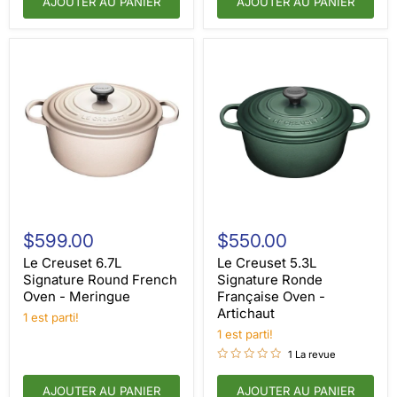
AJOUTER AU PANIER
AJOUTER AU PANIER
Le
Le
Creuset
Creuset
$599.00
$550.00
6.7L
5.3L
Signature
Signature
Le Creuset 6.7L
Le Creuset 5.3L
Round
Ronde
Signature Round French
Signature Ronde
French
Française
Oven - Meringue
Française Oven -
Oven
Oven
Artichaut
-
1 est parti!
-
Meringue
Artichaut
1 est parti!
1 La revue
AJOUTER AU PANIER
AJOUTER AU PANIER