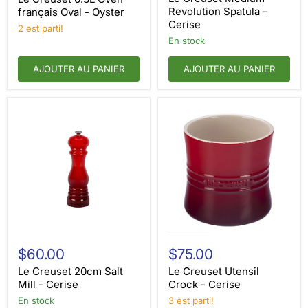
français
Spatula
Revolution Spatula -
français Oval - Oyster
Oval
-
Cerise
2 est parti!
-
Cerise
Oyster
en stock
AJOUTER AU PANIER
AJOUTER AU PANIER
Le
Le
Creuset
Creuset
$60.00
$75.00
20cm
Utensil
Salt
Crock
Le Creuset 20cm Salt
Le Creuset Utensil
Mill
-
Mill - Cerise
Crock - Cerise
-
Cerise
en stock
3 est parti!
Cerise