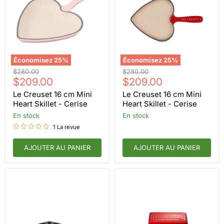
Économisez
25
%
Économisez
25
%
Le
Le
Prix
Prix
$280.00
$280.00
Creuset
Creuset
Prix
Prix
d'origine
$209.00
d'origine
$209.00
16
16
actuel
actuel
cm
cm
Le Creuset 16 cm Mini
Le Creuset 16 cm Mini
Mini
Mini
Heart Skillet - Cerise
Heart Skillet - Cerise
Heart
Heart
en stock
en stock
Skillet
Skillet
-
-
1 La revue
Cerise
Cerise
AJOUTER AU PANIER
AJOUTER AU PANIER