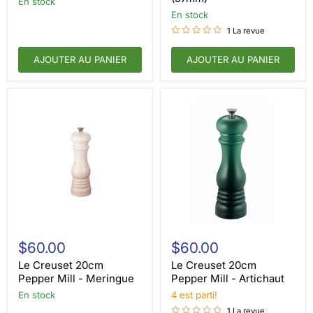
en stock
/
Large
en stock
(57mm)
1 La revue
AJOUTER AU PANIER
AJOUTER AU PANIER
Le
Le
Creuset
Creuset
$60.00
$60.00
20cm
20cm
Pepper
Pepper
Le Creuset 20cm
Le Creuset 20cm
Mill
Mill
Pepper Mill - Meringue
Pepper Mill - Artichaut
-
-
en stock
4 est parti!
Meringue
Artichaut
1 La revue