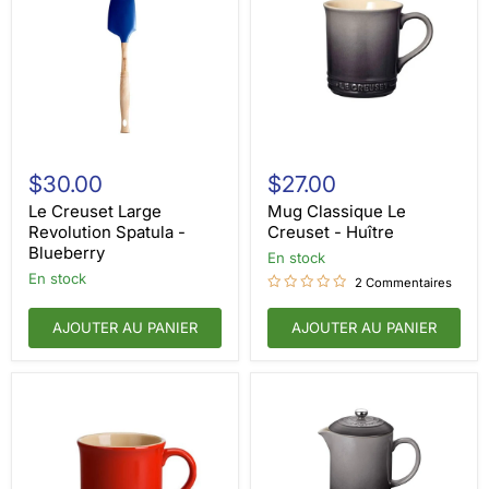
Le
Mug
Creuset
Classique
$30.00
$27.00
Large
Le
Revolution
Creuset
Le Creuset Large
Mug Classique Le
Spatula
-
Revolution Spatula -
Creuset - Huître
-
Huître
Blueberry
en stock
Blueberry
en stock
2 Commentaires
AJOUTER AU PANIER
AJOUTER AU PANIER