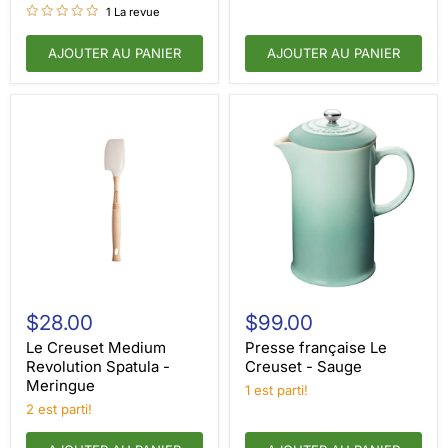
1 La revue
AJOUTER AU PANIER
AJOUTER AU PANIER
Le
Presse
Creuset
française
$28.00
$99.00
Medium
Le
Revolution
Creuset
Le Creuset Medium
Presse française Le
Spatula
-
Revolution Spatula -
Creuset - Sauge
-
Sauge
Meringue
1 est parti!
Meringue
2 est parti!