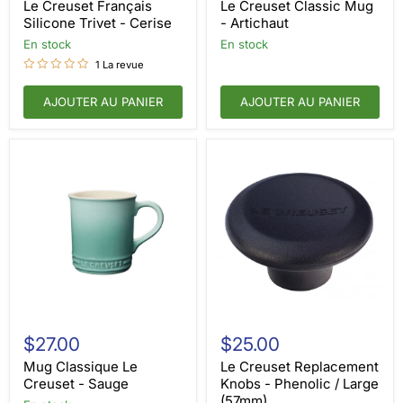
Silicone
Mug
Le Creuset Français
Le Creuset Classic Mug
Trivet
-
Silicone Trivet - Cerise
- Artichaut
-
Artichaut
en stock
en stock
Cerise
1 La revue
AJOUTER AU PANIER
AJOUTER AU PANIER
Mug
Le
Classique
Creuset
$27.00
$25.00
Le
Replacement
Creuset
Knobs
Mug Classique Le
Le Creuset Replacement
-
-
Creuset - Sauge
Knobs - Phenolic / Large
Sauge
Phenolic
(57mm)