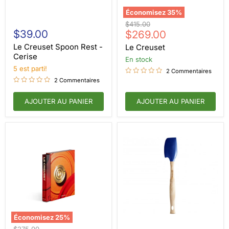
Économisez
35
%
Le
Le
Prix
$415.00
Creuset
Creuset
$39.00
Prix
d'origine
$269.00
Spoon
actuel
Rest
Le Creuset Spoon Rest -
Le Creuset
-
Cerise
en stock
Cerise
5 est parti!
2 Commentaires
2 Commentaires
AJOUTER AU PANIER
AJOUTER AU PANIER
Économisez
25
%
Le
Le
Prix