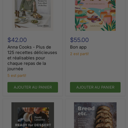
Anna
Bon
Cooks
app
$42.00
$55.00
-
Plus
Anna Cooks - Plus de
Bon app
de
125 recettes délicieuses
2 est parti!
125
et réalisables pour
recettes
chaque repas de la
délicieuses
journée
et
réalisables
5 est parti!
pour
chaque
AJOUTER AU PANIER
AJOUTER AU PANIER
repas
de
la
journée