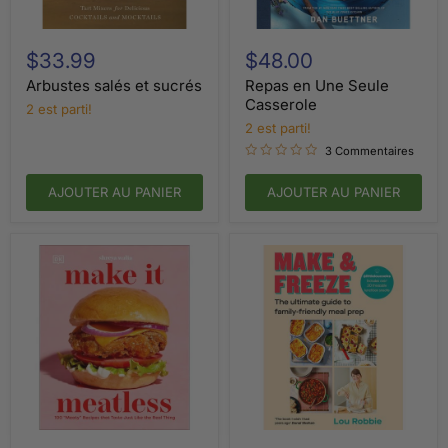
Arbustes
Repas
salés
en
$33.99
$48.00
et
Une
sucrés
Seule
Arbustes salés et sucrés
Repas en Une Seule
Casserole
Casserole
2 est parti!
2 est parti!
3 Commentaires
AJOUTER AU PANIER
AJOUTER AU PANIER
Faites-
Préparer