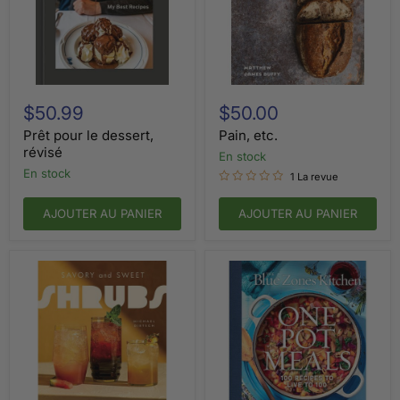
Prêt
Pain,
pour
etc.
$50.99
$50.00
le
dessert,
Prêt pour le dessert,
Pain, etc.
révisé
révisé
en stock
en stock
1 La revue
AJOUTER AU PANIER
AJOUTER AU PANIER