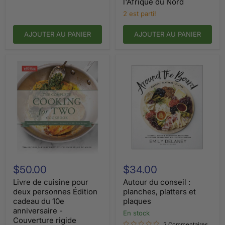
Orient,
l'Afrique du Nord
de
2 est parti!
la
Méditerranée
et
AJOUTER AU PANIER
AJOUTER AU PANIER
de
l'Afrique
du
Nord
Livre
Autour
de
du
$50.00
$34.00
cuisine
conseil
pour
:
Livre de cuisine pour
Autour du conseil :
deux
planches,
deux personnes Édition
planches, platters et
personnes
platters
cadeau du 10e
plaques
Édition
et
anniversaire -
cadeau
plaques
en stock
Couverture rigide
du
2 Commentaires