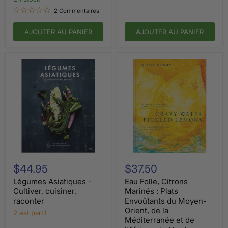
quantités,
américain
2 Commentaires
des
gâteaux
paresseux
AJOUTER AU PANIER
AJOUTER AU PANIER
aux
gâteaux
à
étages
Légumes
Eau
Asiatiques
Folle,
$44.95
$37.50
-
Citrons
Cultiver,
Marinés
Légumes Asiatiques -
Eau Folle, Citrons
cuisiner,
:
Cultiver, cuisiner,
Marinés : Plats
raconter
Plats
raconter
Envoûtants du Moyen-
Envoûtants
Orient, de la
2 est parti!
du
Méditerranée et de
Moyen-