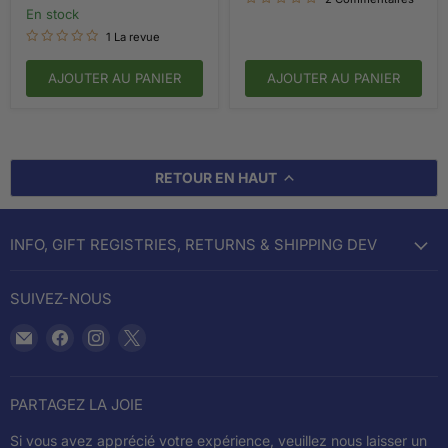
10e
en stock
anniversaire
1 La revue
-
Couverture
rigide
AJOUTER AU PANIER
AJOUTER AU PANIER
RETOUR EN HAUT
INFO, GIFT REGISTRIES, RETURNS & SHIPPING DEV
SUIVEZ-NOUS
Email
Trouvez-
Trouvez-
Trouvez-
Cookery
nous
nous
nous
sur
sur
sur
Facebook
Instagram
X
PARTAGEZ LA JOIE
Si vous avez apprécié votre expérience, veuillez nous laisser un